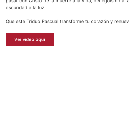
pasar con Cristo de la muerte a la vida, del egoísmo al 
oscuridad a la luz.
Que este Triduo Pascual transforme tu corazón y renueve
Ver video aquí