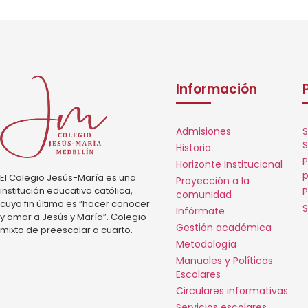
Información
Admisiones
S
S
Historia
P
Horizonte Institucional
p
El Colegio Jesús-María es una
Proyección a la
institución educativa católica,
P
comunidad
cuyo fin último es “hacer conocer
S
Infórmate
y amar a Jesús y María”. Colegio
Gestión académica
mixto de preescolar a cuarto.
Metodología
Manuales y Políticas
Escolares
Circulares informativas
Servicios escolares