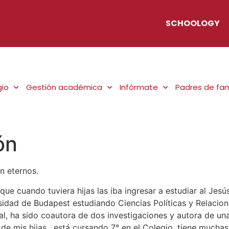
SCHOOLOGY
gio
Gestión académica
Infórmate
Padres de fam
ón
n eternos.
ue cuando tuviera hijas las iba ingresar a estudiar al Jes
idad de Budapest estudiando Ciencias Políticas y Relacione
al, ha sido coautora de dos investigaciones y autora de una
de mis hijas, está cursando 7° en el Colegio, tiene muchas 