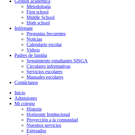
Gestión académica
Metodología
First school
Middle School
High school
Infórmate
Preguntas frecuentes
Noticias
Calendario escolar
Videos
Padres de familia
Seguimiento estudiantes SISGA
Circulares informativas
Servicios escolares
Manuales escolares
Contáctanos
Inicio
Admisiones
Mi colegio
Historia
Horizonte Institucional
Proyección a la comunidad
Nuestros servicios
Egresados