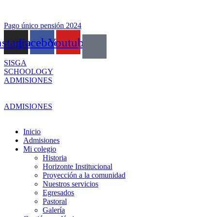
Skip
to
content
Pago único pensión 2024
nstagram
Facebook
Youtube
SISGA
SCHOOLOGY
ADMISIONES
ADMISIONES
Inicio
Admisiones
Mi colegio
Historia
Horizonte Institucional
Proyección a la comunidad
Nuestros servicios
Egresados
Pastoral
Galería