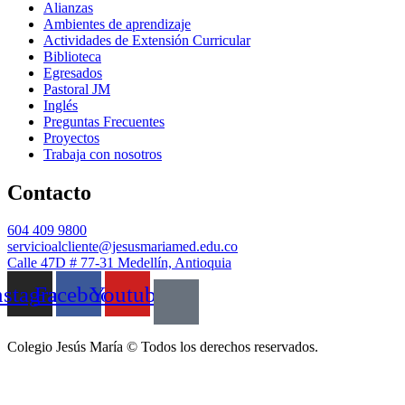
Alianzas
Ambientes de aprendizaje
Actividades de Extensión Curricular
Biblioteca
Egresados
Pastoral JM
Inglés
Preguntas Frecuentes
Proyectos
Trabaja con nosotros
Contacto
604 409 9800
servicioalcliente@jesusmariamed.edu.co
Calle 47D # 77-31 Medellín, Antioquia
nstagram
Facebook
Youtube
Colegio Jesús María © Todos los derechos reservados.