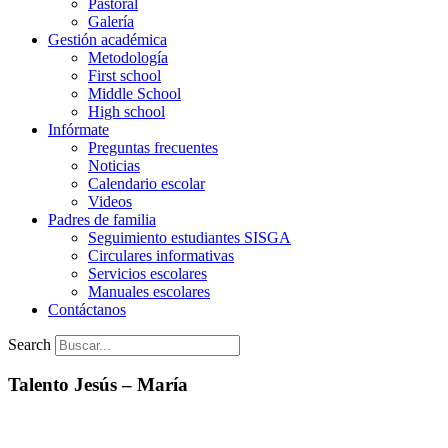
Pastoral
Galería
Gestión académica
Metodología
First school
Middle School
High school
Infórmate
Preguntas frecuentes
Noticias
Calendario escolar
Videos
Padres de familia
Seguimiento estudiantes SISGA
Circulares informativas
Servicios escolares
Manuales escolares
Contáctanos
Search
Talento Jesús – María