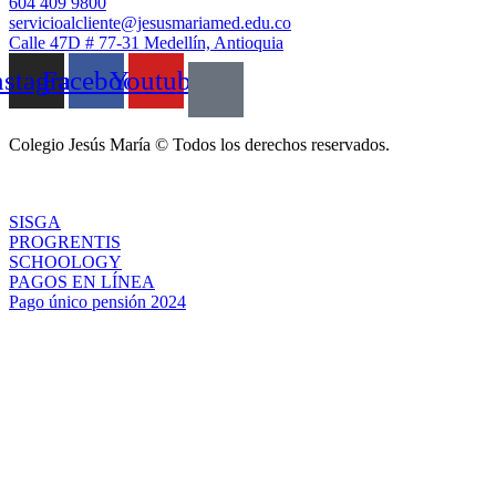
604 409 9800
servicioalcliente@jesusmariamed.edu.co
Calle 47D # 77-31 Medellín, Antioquia
nstagram
Facebook
Youtube
Colegio Jesús María © Todos los derechos reservados.
SISGA
PROGRENTIS
SCHOOLOGY
PAGOS EN LÍNEA
Pago único pensión 2024