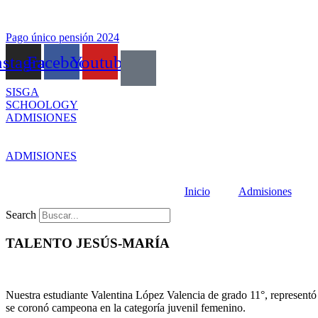
Skip
to
content
Pago único pensión 2024
nstagram
Facebook
Youtube
SISGA
SCHOOLOGY
ADMISIONES
ADMISIONES
Inicio
Admisiones
Search
TALENTO JESÚS-MARÍA
Nuestra estudiante Valentina López Valencia de grado 11°, representó
se coronó campeona en la categoría juvenil femenino.