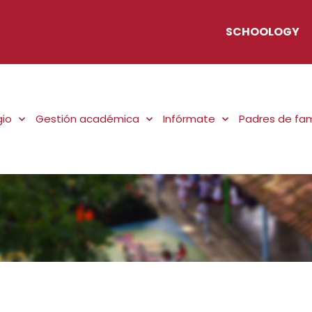
SCHOOLOGY
gio
Gestión académica
Infórmate
Padres de fam