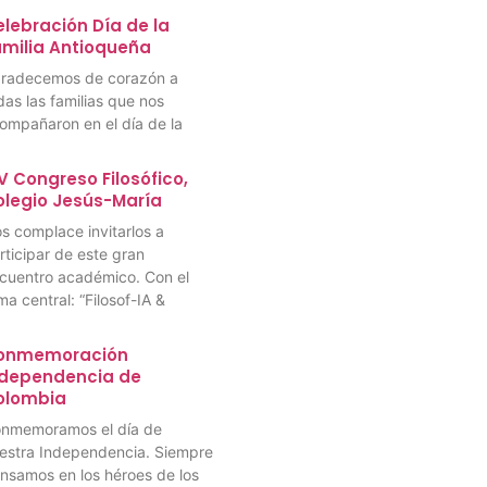
lebración Día de la
amilia Antioqueña
radecemos de corazón a
das las familias que nos
ompañaron en el día de la
V Congreso Filosófico,
olegio Jesús-María
s complace invitarlos a
rticipar de este gran
cuentro académico. Con el
ma central: “Filosof-IA &
onmemoración
ndependencia de
olombia
nmemoramos el día de
estra Independencia. Siempre
nsamos en los héroes de los