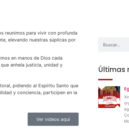
s reunimos para vivir con profunda
ente, elevando nuestras súplicas por
simos en manos de Dios cada
que anhela justicia, unidad y
Últimas 
oral, pidiendo al Espíritu Santo que
E
lidad y conciencia, participen en la
Xi
or
eg
Co
Ver videos aquí
Mo