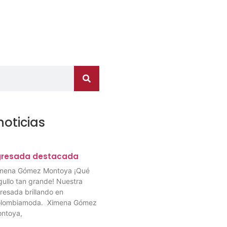
noticias
gresada destacada
mena Gómez Montoya ¡Qué
gullo tan grande! Nuestra
resada brillando en
lombiamoda. Ximena Gómez
ntoya,