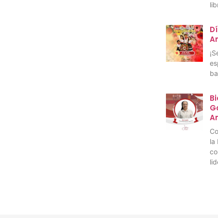
li
Dí
A
¡S
es
ba
Bi
Go
A
Co
la
co
li