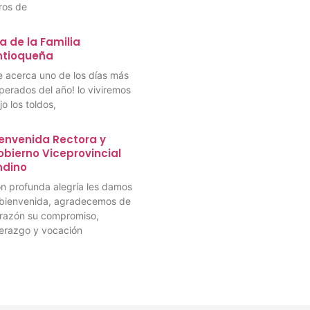
bros de
a de la Familia
ntioqueña
e acerca uno de los días más
perados del año! lo viviremos
jo los toldos,
envenida Rectora y
bierno Viceprovincial
ndino
n profunda alegría les damos
 bienvenida, agradecemos de
razón su compromiso,
derazgo y vocación