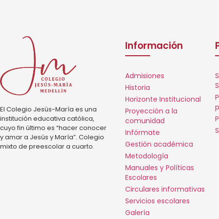
Información
Admisiones
S
S
Historia
P
Horizonte Institucional
p
El Colegio Jesús-María es una
Proyección a la
institución educativa católica,
P
comunidad
cuyo fin último es “hacer conocer
S
Infórmate
y amar a Jesús y María”. Colegio
Gestión académica
mixto de preescolar a cuarto.
Metodología
Manuales y Políticas
Escolares
Circulares informativas
Servicios escolares
Galería