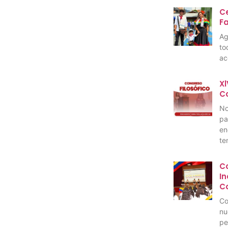
Ce
F
Ag
to
ac
Xl
C
No
pa
en
te
C
I
C
Co
nu
pe