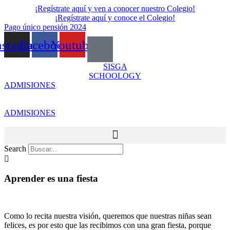
Skip
¡Regístrate aquí y ven a conocer nuestro Colegio!
to
¡Regístrate aquí y conoce el Colegio!
content
Pago único pensión 2024
nstagram
Facebook
Youtube
SISGA
SCHOOLOGY
ADMISIONES
ADMISIONES
Search
Aprender es una fiesta
Como lo recita nuestra visión, queremos que nuestras niñas sean
felices, es por esto que las recibimos con una gran fiesta, porque