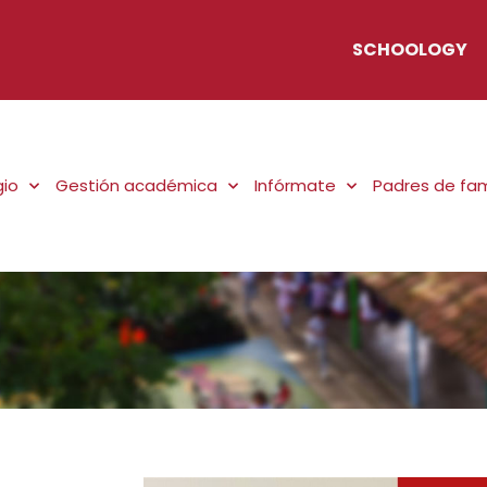
SCHOOLOGY
gio
Gestión académica
Infórmate
Padres de fam