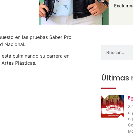
uesto en las pruebas Saber Pro
ad Nacional.
 está culminando su carrera en
 Artes Plásticas.
Últimas 
E
Xi
or
eg
Co
Mo