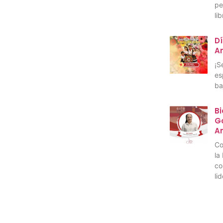
pe
li
Dí
A
¡S
es
ba
Bi
Go
A
Co
la
co
li