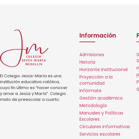
Información
Admisiones
S
S
Historia
P
Horizonte Institucional
p
El Colegio Jesús-María es una
Proyección a la
institución educativa católica,
P
comunidad
cuyo fin último es “hacer conocer
S
Infórmate
y amar a Jesús y María”. Colegio
Gestión académica
mixto de preescolar a cuarto.
Metodología
Manuales y Políticas
Escolares
Circulares informativas
Servicios escolares