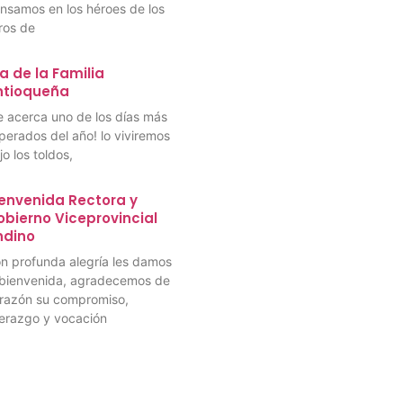
nsamos en los héroes de los
bros de
a de la Familia
ntioqueña
e acerca uno de los días más
perados del año! lo viviremos
jo los toldos,
envenida Rectora y
bierno Viceprovincial
ndino
n profunda alegría les damos
 bienvenida, agradecemos de
razón su compromiso,
derazgo y vocación