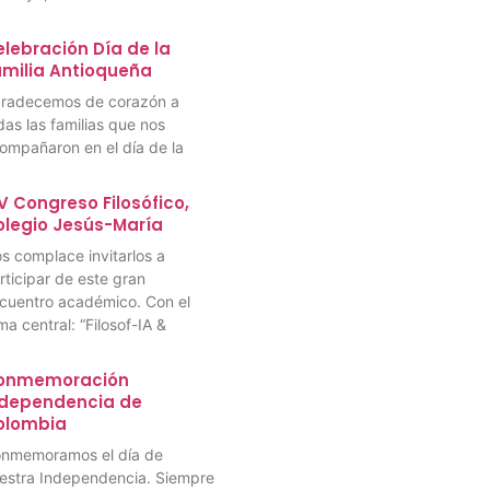
lebración Día de la
amilia Antioqueña
radecemos de corazón a
das las familias que nos
ompañaron en el día de la
V Congreso Filosófico,
olegio Jesús-María
s complace invitarlos a
rticipar de este gran
cuentro académico. Con el
ma central: “Filosof-IA &
onmemoración
ndependencia de
olombia
nmemoramos el día de
estra Independencia. Siempre