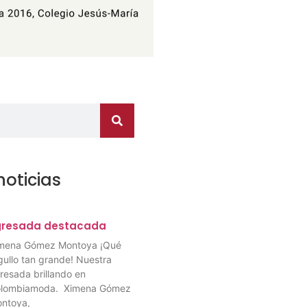
noticias
gresada destacada
mena Gómez Montoya ¡Qué
gullo tan grande! Nuestra
resada brillando en
lombiamoda. Ximena Gómez
ntoya,