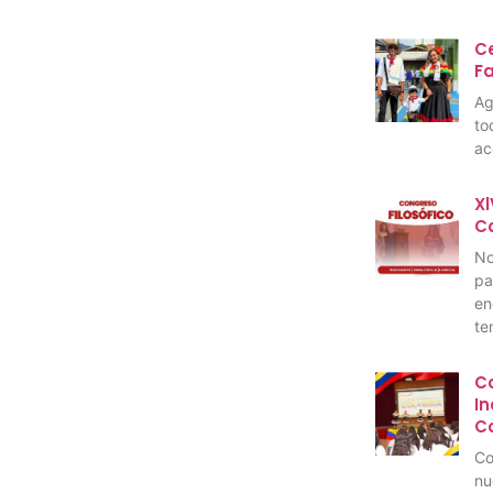
Ce
F
Ag
to
ac
Xl
C
No
pa
en
te
C
I
C
Co
nu