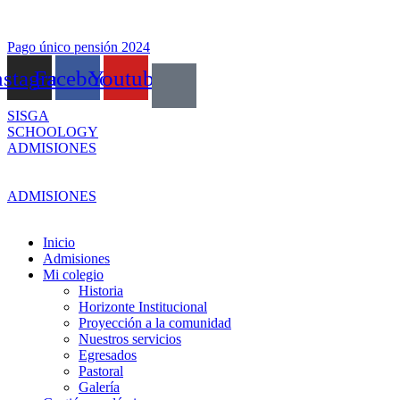
Skip
to
content
Pago único pensión 2024
nstagram
Facebook
Youtube
SISGA
SCHOOLOGY
ADMISIONES
ADMISIONES
Inicio
Admisiones
Mi colegio
Historia
Horizonte Institucional
Proyección a la comunidad
Nuestros servicios
Egresados
Pastoral
Galería