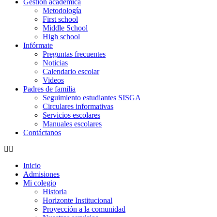
Gestión académica
Metodología
First school
Middle School
High school
Infórmate
Preguntas frecuentes
Noticias
Calendario escolar
Videos
Padres de familia
Seguimiento estudiantes SISGA
Circulares informativas
Servicios escolares
Manuales escolares
Contáctanos
Inicio
Admisiones
Mi colegio
Historia
Horizonte Institucional
Proyección a la comunidad