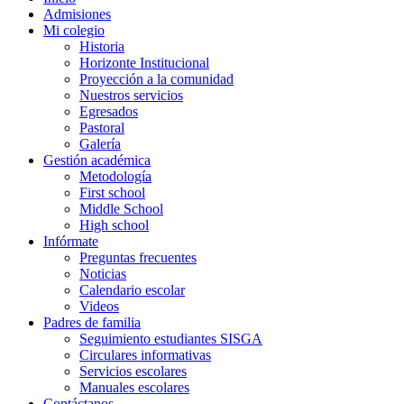
Admisiones
Mi colegio
Historia
Horizonte Institucional
Proyección a la comunidad
Nuestros servicios
Egresados
Pastoral
Galería
Gestión académica
Metodología
First school
Middle School
High school
Infórmate
Preguntas frecuentes
Noticias
Calendario escolar
Videos
Padres de familia
Seguimiento estudiantes SISGA
Circulares informativas
Servicios escolares
Manuales escolares
Contáctanos