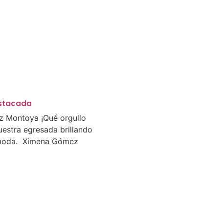
stacada
 Montoya ¡Qué orgullo
uestra egresada brillando
moda. Ximena Gómez