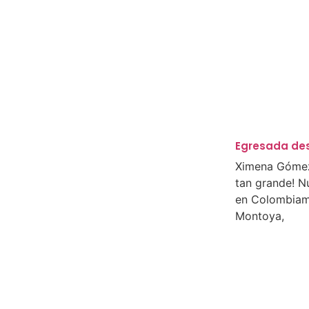
Egresada de
Ximena Gómez
tan grande! N
en Colombia
Montoya,