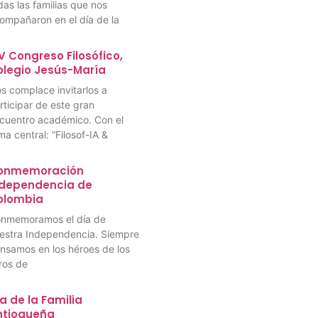
das las familias que nos
ompañaron en el día de la
V Congreso Filosófico,
olegio Jesús-María
s complace invitarlos a
rticipar de este gran
cuentro académico. Con el
ma central: “Filosof-IA &
onmemoración
ndependencia de
olombia
nmemoramos el día de
estra Independencia. Siempre
nsamos en los héroes de los
bros de
a de la Familia
ntioqueña