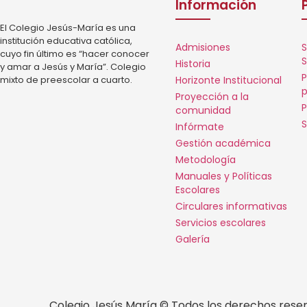
Información
El Colegio Jesús-María es una
institución educativa católica,
Admisiones
S
cuyo fin último es “hacer conocer
S
Historia
y amar a Jesús y María”. Colegio
P
mixto de preescolar a cuarto.
Horizonte Institucional
p
Proyección a la
P
comunidad
S
Infórmate
Gestión académica
Metodología
Manuales y Políticas
Escolares
Circulares informativas
Servicios escolares
Galería
Colegio Jesús María © Todos los derechos rese