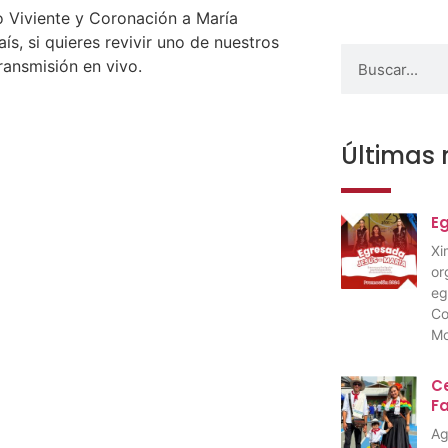
o Viviente y Coronación a María
s, si quieres revivir uno de nuestros
ransmisión en vivo.
Últimas 
E
Xi
or
eg
Co
Mo
Ce
F
Ag