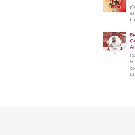
¡S
es
ba
Bi
Go
A
Co
la
co
li