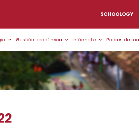
SCHOOLOGY
gio
Gestión académica
Infórmate
Padres de fam
22