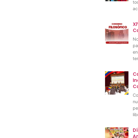
to
ac
Xl
C
No
pa
en
te
C
I
C
Co
nu
pe
li
Dí
A