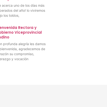
e acerca uno de los días más
perados del año! lo viviremos
jo los toldos,
envenida Rectora y
bierno Viceprovincial
ndino
n profunda alegría les damos
 bienvenida, agradecemos de
razón su compromiso,
derazgo y vocación