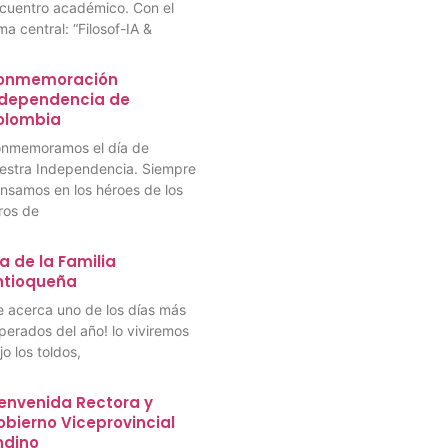
cuentro académico. Con el
ma central: “Filosof-IA &
onmemoración
ndependencia de
olombia
nmemoramos el día de
estra Independencia. Siempre
nsamos en los héroes de los
bros de
a de la Familia
ntioqueña
e acerca uno de los días más
perados del año! lo viviremos
jo los toldos,
envenida Rectora y
bierno Viceprovincial
ndino