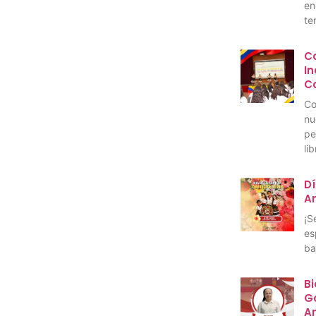
en
te
C
I
C
Co
nu
pe
li
Dí
A
¡S
es
ba
Bi
Go
A