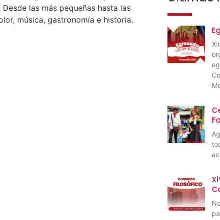
a. Desde las más pequeñas hasta las
lor, música, gastronomía e historia.
E
Xi
or
eg
Co
Mo
Ce
F
Ag
to
ac
Xl
C
No
pa