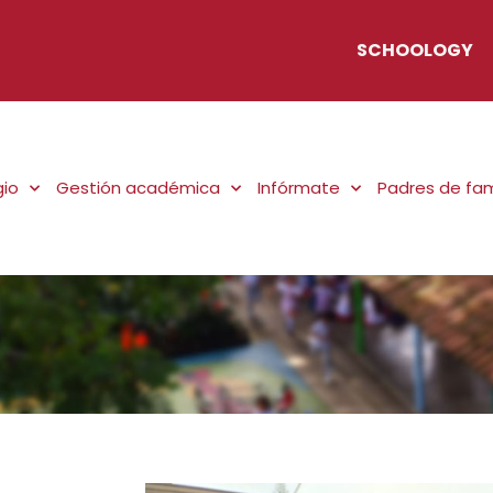
SCHOOLOGY
gio
Gestión académica
Infórmate
Padres de fam