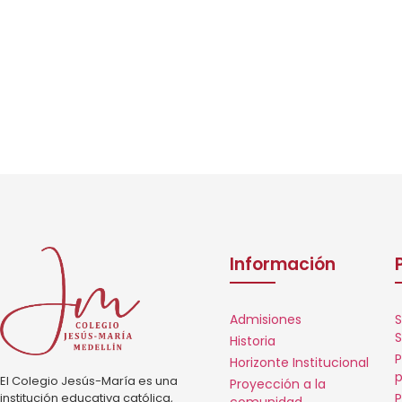
Información
Admisiones
S
S
Historia
P
Horizonte Institucional
p
El Colegio Jesús-María es una
Proyección a la
institución educativa católica,
P