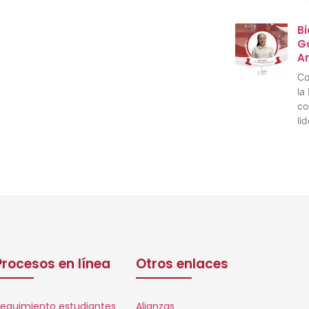
Bi
Go
A
Co
la
co
li
Procesos en línea
Otros enlaces
eguimiento estudiantes
Alianzas