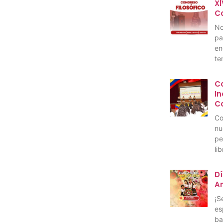
Xl
C
No
pa
en
te
C
I
C
Co
nu
pe
li
Dí
A
¡S
es
ba