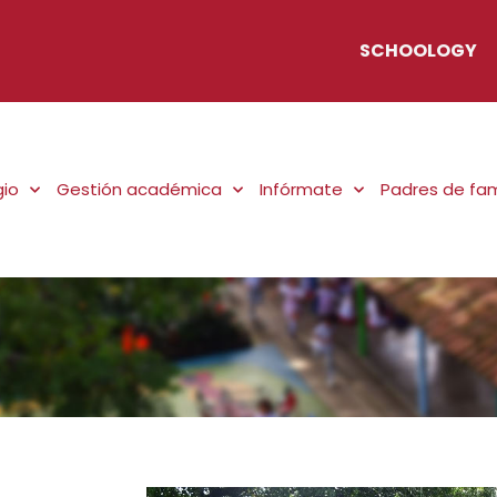
SCHOOLOGY
gio
Gestión académica
Infórmate
Padres de fam