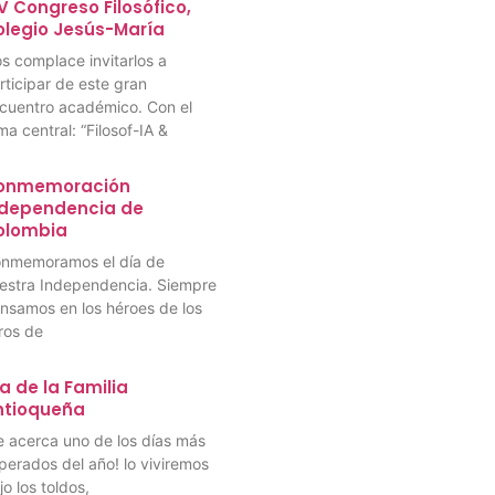
V Congreso Filosófico,
olegio Jesús-María
s complace invitarlos a
rticipar de este gran
cuentro académico. Con el
ma central: “Filosof-IA &
onmemoración
ndependencia de
olombia
nmemoramos el día de
estra Independencia. Siempre
nsamos en los héroes de los
bros de
a de la Familia
ntioqueña
e acerca uno de los días más
perados del año! lo viviremos
jo los toldos,