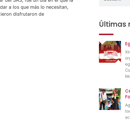
ar a los que más lo necesitan,
ieron disfrutaron de
Últimas 
E
Xi
or
eg
Co
Mo
Ce
F
Ag
to
ac