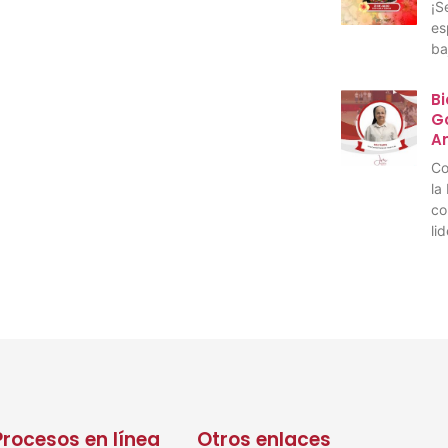
¡S
es
ba
Bi
Go
A
Co
la
co
li
Procesos en línea
Otros enlaces