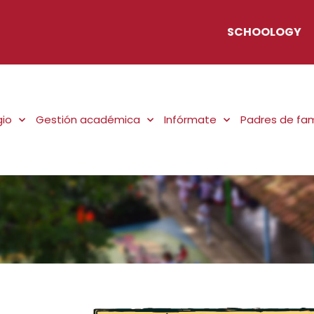
SCHOOLOGY
gio
Gestión académica
Infórmate
Padres de fam