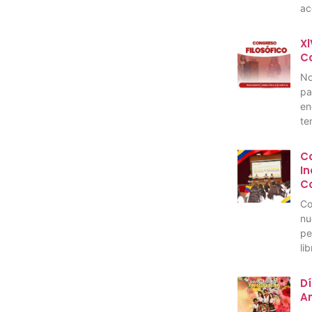
ac
Xl
C
No
pa
en
te
C
I
C
Co
nu
pe
li
Dí
A