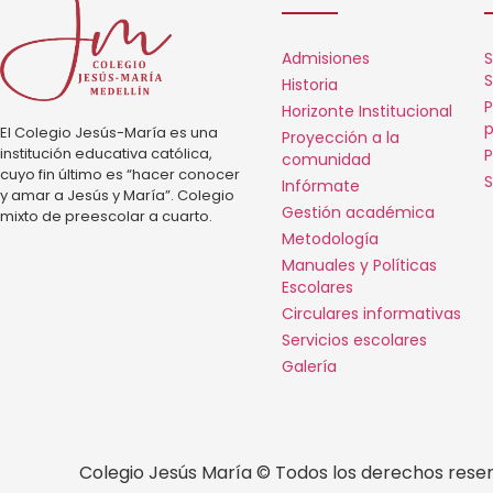
Admisiones
S
S
Historia
P
Horizonte Institucional
p
El Colegio Jesús-María es una
Proyección a la
institución educativa católica,
P
comunidad
cuyo fin último es “hacer conocer
S
Infórmate
y amar a Jesús y María”. Colegio
Gestión académica
mixto de preescolar a cuarto.
Metodología
Manuales y Políticas
Escolares
Circulares informativas
Servicios escolares
Galería
Colegio Jesús María © Todos los derechos rese