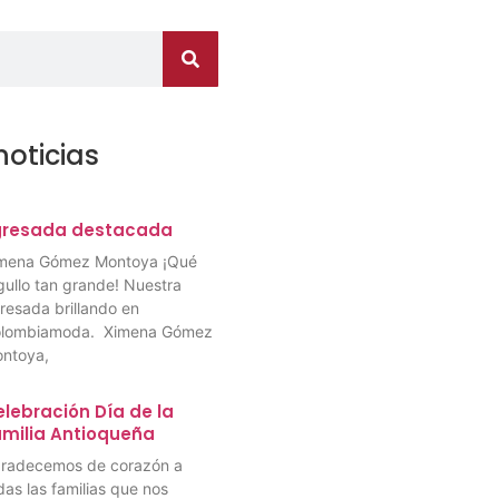
noticias
gresada destacada
mena Gómez Montoya ¡Qué
gullo tan grande! Nuestra
resada brillando en
lombiamoda. Ximena Gómez
ntoya,
lebración Día de la
amilia Antioqueña
radecemos de corazón a
das las familias que nos