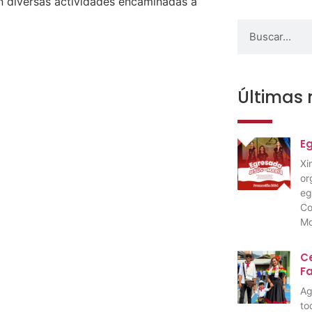
an diversas actividades encaminadas a
Últimas 
E
Xi
or
eg
Co
Mo
Ce
F
Ag
to