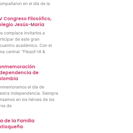
ompañaron en el día de la
V Congreso Filosófico,
olegio Jesús-María
s complace invitarlos a
rticipar de este gran
cuentro académico. Con el
ma central: “Filosof-IA &
onmemoración
ndependencia de
olombia
nmemoramos el día de
estra Independencia. Siempre
nsamos en los héroes de los
bros de
a de la Familia
ntioqueña