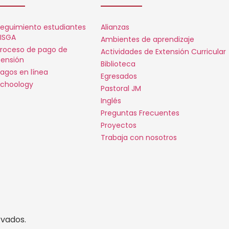
eguimiento estudiantes
Alianzas
ISGA
Ambientes de aprendizaje
roceso de pago de
Actividades de Extensión Curricular
ensión
Biblioteca
agos en línea
Egresados
choology
Pastoral JM
Inglés
Preguntas Frecuentes
Proyectos
Trabaja con nosotros
rvados.