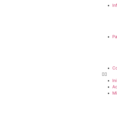
In
Pa
Co
In
Ad
Mi