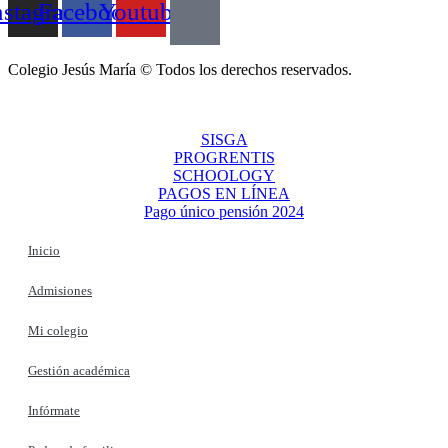
nstagram
Facebook
Youtube
Colegio Jesús María © Todos los derechos reservados.
SISGA
PROGRENTIS
SCHOOLOGY
PAGOS EN LÍNEA
Pago único pensión 2024
Inicio
Admisiones
Mi colegio
Gestión académica
Infórmate