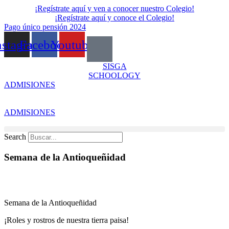
Skip
¡Regístrate aquí y ven a conocer nuestro Colegio!
to
¡Regístrate aquí y conoce el Colegio!
content
Pago único pensión 2024
nstagram
Facebook
Youtube
SISGA
SCHOOLOGY
ADMISIONES
ADMISIONES
Search
Semana de la Antioqueñidad
Semana de la Antioqueñidad
¡Roles y rostros de nuestra tierra paisa!