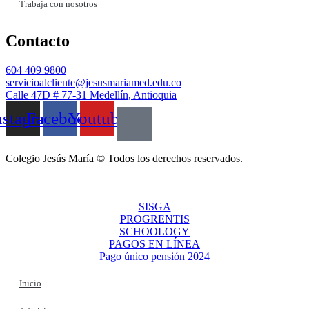
Trabaja con nosotros
Contacto
604 409 9800
servicioalcliente@jesusmariamed.edu.co
Calle 47D # 77-31 Medellín, Antioquia
nstagram
Facebook
Youtube
Colegio Jesús María © Todos los derechos reservados.
SISGA
PROGRENTIS
SCHOOLOGY
PAGOS EN LÍNEA
Pago único pensión 2024
Inicio