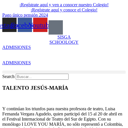
Skip
¡Regístrate aquí y ven a conocer nuestro Colegio!
to
¡Regístrate aquí y conoce el Colegio!
content
Pago único pensión 2024
nstagram
Facebook
Youtube
SISGA
SCHOOLOGY
ADMISIONES
ADMISIONES
Search
TALENTO JESÚS-MARÍA
Y continúan los triunfos para nuestra profesora de teatro, Luisa
Fernanda Vergara Agudelo, quien participó del 15 al 20 de abril en
el Festival Internacional de Teatro del Sur de Egipto. Con su
monólogo I LOVE YOU MARÍA, no sólo representó a Colombia,