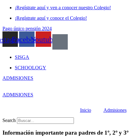
Skip
¡Regístrate aquí y ven a conocer nuestro Colegio!
to
¡Regístrate aquí y conoce el Colegio!
content
Pago único pensión 2024
nstagram
Facebook
Youtube
SISGA
SCHOOLOGY
ADMISIONES
ADMISIONES
Inicio
Admisiones
Search
Información importante para padres de 1º, 2º y 3º