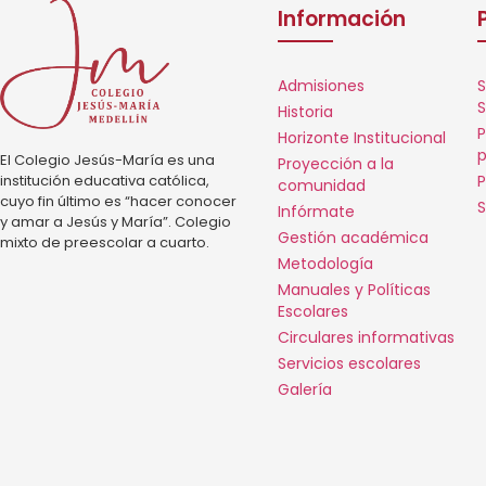
Información
Admisiones
S
S
Historia
P
Horizonte Institucional
p
El Colegio Jesús-María es una
Proyección a la
institución educativa católica,
P
comunidad
cuyo fin último es “hacer conocer
S
Infórmate
y amar a Jesús y María”. Colegio
Gestión académica
mixto de preescolar a cuarto.
Metodología
Manuales y Políticas
Escolares
Circulares informativas
Servicios escolares
Galería