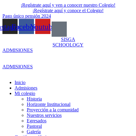
Skip
¡Regístrate aquí y ven a conocer nuestro Colegio!
to
¡Regístrate aquí y conoce el Colegio!
content
Pago único pensión 2024
nstagram
Facebook
Youtube
SISGA
SCHOOLOGY
ADMISIONES
ADMISIONES
Inicio
Admisiones
Mi colegio
Historia
Horizonte Institucional
Proyección a la comunidad
Nuestros servicios
Egresados
Pastoral
Galería