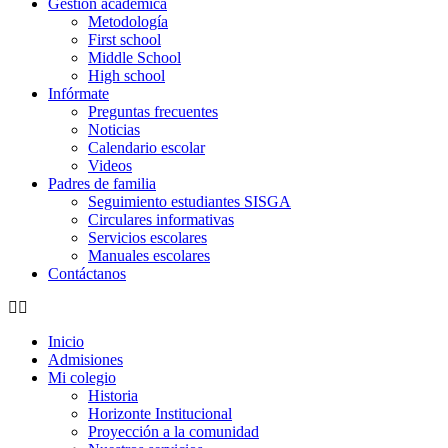
Gestión académica
Metodología
First school
Middle School
High school
Infórmate
Preguntas frecuentes
Noticias
Calendario escolar
Videos
Padres de familia
Seguimiento estudiantes SISGA
Circulares informativas
Servicios escolares
Manuales escolares
Contáctanos
Inicio
Admisiones
Mi colegio
Historia
Horizonte Institucional
Proyección a la comunidad