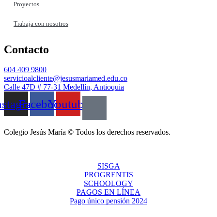
Proyectos
Trabaja con nosotros
Contacto
604 409 9800
servicioalcliente@jesusmariamed.edu.co
Calle 47D # 77-31 Medellín, Antioquia
nstagram
Facebook
Youtube
Colegio Jesús María © Todos los derechos reservados.
SISGA
PROGRENTIS
SCHOOLOGY
PAGOS EN LÍNEA
Pago único pensión 2024