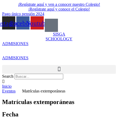
Skip
¡Regístrate aquí y ven a conocer nuestro Colegio!
to
¡Regístrate aquí y conoce el Colegio!
content
Pago único pensión 2024
nstagram
Facebook
Youtube
SISGA
SCHOOLOGY
ADMISIONES
ADMISIONES
Search
Inicio
Eventos
Matrículas extemporáneas
Matrículas extemporáneas
Fecha