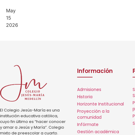
May
15
2026
Información
Admisiones
S
S
Historia
P
Horizonte Institucional
p
El Colegio Jesús-María es una
Proyección a la
institución educativa católica,
P
comunidad
cuyo fin último es “hacer conocer
S
Infórmate
y amar a Jesús y María”. Colegio
Gestión académica
mixto de preescolar a cuarto.