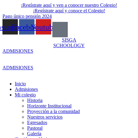
Skip
¡Regístrate aquí y ven a conocer nuestro Colegio!
to
¡Regístrate aquí y conoce el Colegio!
content
Pago único pensión 2024
nstagram
Facebook
Youtube
SISGA
SCHOOLOGY
ADMISIONES
ADMISIONES
Inicio
Admisiones
Mi colegio
Historia
Horizonte Institucional
Proyección a la comunidad
Nuestros servicios
Egresados
Pastoral
Galería