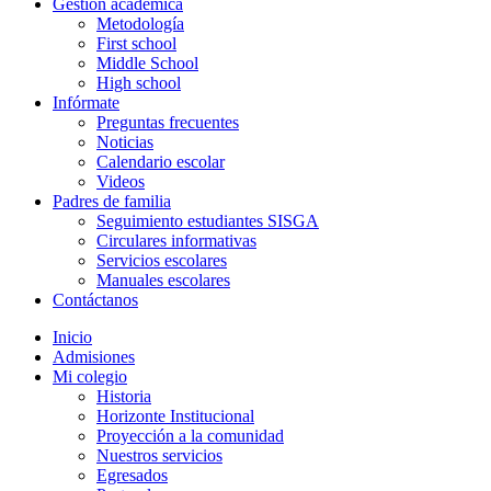
Gestión académica
Metodología
First school
Middle School
High school
Infórmate
Preguntas frecuentes
Noticias
Calendario escolar
Videos
Padres de familia
Seguimiento estudiantes SISGA
Circulares informativas
Servicios escolares
Manuales escolares
Contáctanos
Inicio
Admisiones
Mi colegio
Historia
Horizonte Institucional
Proyección a la comunidad
Nuestros servicios
Egresados