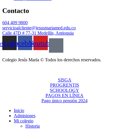
Contacto
604 409 9800
servicioalcliente@jesusmariamed.edu.co
Calle 47D # 77-31 Medellín, Antioquia
nstagram
Facebook
Youtube
Colegio Jesús María © Todos los derechos reservados.
SISGA
PROGRENTIS
SCHOOLOGY
PAGOS EN LÍNEA
Pago único pensión 2024
Inicio
Admisiones
Mi colegio
Historia