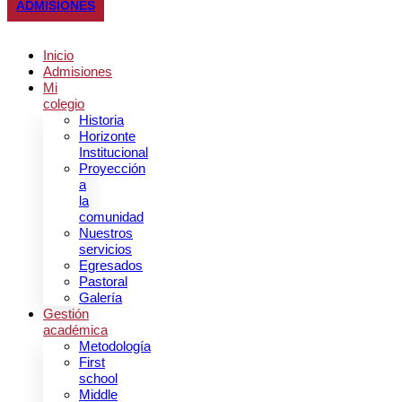
ADMISIONES
Inicio
Admisiones
Mi
colegio
Historia
Horizonte
Institucional
Proyección
a
la
comunidad
Nuestros
servicios
Egresados
Pastoral
Galería
Gestión
académica
Metodología
First
school
Middle