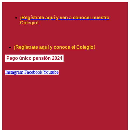
Skip
to
content
¡Regístrate aquí y ven a conocer nuestro
Colegio!
¡Regístrate aquí y conoce el Colegio!
Pago único pensión 2024
Instagram
Facebook
Youtube