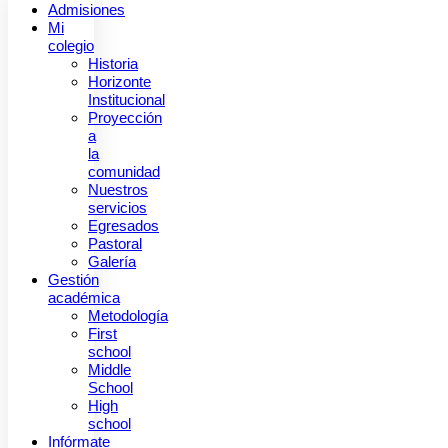
Admisiones
Mi
colegio
Historia
Horizonte
Institucional
Proyección
a
la
comunidad
Nuestros
servicios
Egresados
Pastoral
Galería
Gestión
académica
Metodología
First
school
Middle
School
High
school
Infórmate