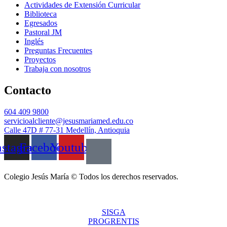
Actividades de Extensión Curricular
Biblioteca
Egresados
Pastoral JM
Inglés
Preguntas Frecuentes
Proyectos
Trabaja con nosotros
Contacto
604 409 9800
servicioalcliente@jesusmariamed.edu.co
Calle 47D # 77-31 Medellín, Antioquia
nstagram
Facebook
Youtube
Colegio Jesús María © Todos los derechos reservados.
SISGA
PROGRENTIS