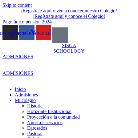
Skip to content
¡Regístrate aquí y ven a conocer nuestro Colegio!
¡Regístrate aquí y conoce el Colegio!
Pago único pensión 2024
nstagram
Facebook
Youtube
SISGA
SCHOOLOGY
ADMISIONES
ADMISIONES
Inicio
Admisiones
Mi colegio
Historia
Horizonte Institucional
Proyección a la comunidad
Nuestros servicios
Egresados
Pastoral