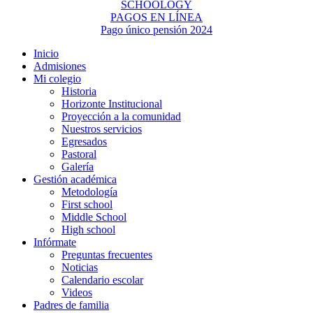
SCHOOLOGY
PAGOS EN LÍNEA
Pago único pensión 2024
Inicio
Admisiones
Mi colegio
Historia
Horizonte Institucional
Proyección a la comunidad
Nuestros servicios
Egresados
Pastoral
Galería
Gestión académica
Metodología
First school
Middle School
High school
Infórmate
Preguntas frecuentes
Noticias
Calendario escolar
Videos
Padres de familia